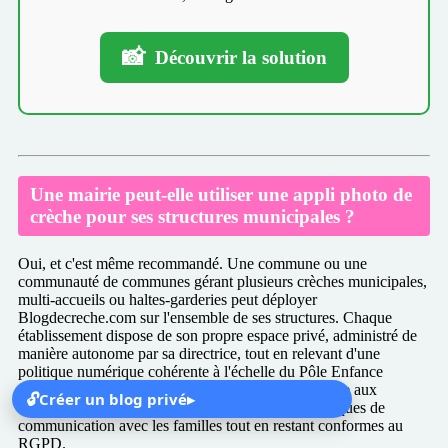
📸
Découvrir la solution
Une mairie peut-elle utiliser une appli photo de
crèche pour ses structures municipales ?
Oui, et c'est même recommandé. Une commune ou une
communauté de communes gérant plusieurs crèches municipales,
multi-accueils ou haltes-garderies peut déployer
Blogdecreche.com sur l'ensemble de ses structures. Chaque
établissement dispose de son propre espace privé, administré de
manière autonome par sa directrice, tout en relevant d'une
politique numérique cohérente à l'échelle du Pôle Enfance
Jeunesse. C'est une solution particulièrement adaptée aux
🔓
Créer un blog privé
▸
collectivités qui cherchent à standardiser leurs pratiques de
communication avec les familles tout en restant conformes au
RGPD.