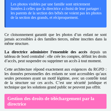
Les photos visibles par une famille sont strictement
limitées à celles que la directrice a choisi de leur partager :
les parents de la section des bébés ne voient pas les photos
de la section des grands, et réciproquement.
Ce cloisonnement garantit que les photos d’un enfant ne sont
jamais accessibles à des familles tierces, même inscrites dans la
même structure.
La directrice administre l’ensemble des accès
depuis un
tableau de bord centralisé : elle crée les comptes, définit les droits
d’accès, peut suspendre ou supprimer un accès à tout moment.
Cette architecture répond exactement aux exigences du RGPD :
les données personnelles des enfants ne sont accessibles qu’aux
seules personnes ayant un motif légitime, avec un contrôle total
de la structure sur ces accès. C’est une sécurité juridique et
technique que les solutions grand public ne peuvent pas offrir.
Gestion des droits de téléchargement par la
directrice