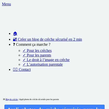
Menu
🏠
🔐 Créer un blog de crèche sécurisé en 2 min
❓ Comment ça marche ?
✓ Pour les crèches
✓ Pour les parents
✓ Le droit à l’image en crèche
✓ L’autorisation parentale
🙎‍♀️ Contact
🧸
Blog de crèche
|
Appli photos de crèche sécurisée pour les parents